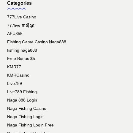
Categories
777Live Casino
777live កាស៊ីណូ
AFU855
Fishing Game Casino Naga888
fishing naga888
Free Bonus $5
KMR77
KMRCasino
Live789
Live789 Fishing
Naga 888 Login
Naga Fishing Casino
Naga Fishing Login
Naga Fishing Login Free