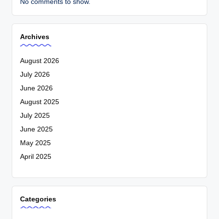
No comments to show.
Archives
August 2026
July 2026
June 2026
August 2025
July 2025
June 2025
May 2025
April 2025
Categories