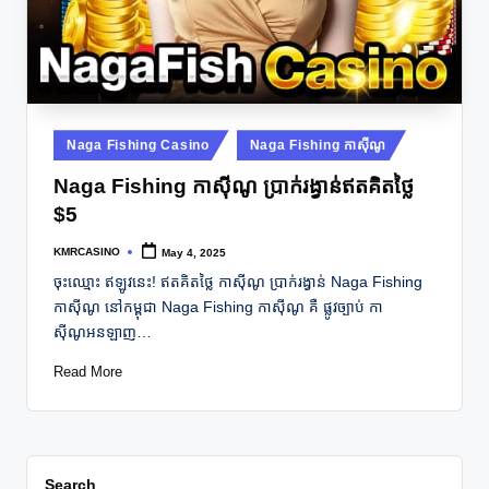
Posted
Naga Fishing Casino
Naga Fishing កាស៊ីណូ
in
Naga Fishing កាស៊ីណូ ប្រាក់រង្វាន់ឥតគិតថ្លៃ
$5
KMRCASINO
May 4, 2025
Posted
by
ចុះឈ្មោះ ឥឡូវនេះ! ឥតគិតថ្លៃ កាស៊ីណូ ប្រាក់រង្វាន់ Naga Fishing
កាស៊ីណូ នៅកម្ពុជា Naga Fishing កាស៊ីណូ គឺ ផ្លូវច្បាប់ កា
ស៊ីណូអនឡាញ…
Read More
Search