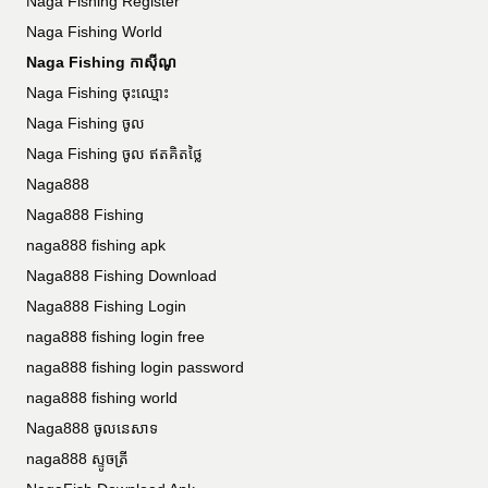
Naga Fishing Register
Naga Fishing World
Naga Fishing កាស៊ីណូ
Naga Fishing ចុះឈ្មោះ
Naga Fishing ចូល
Naga Fishing ចូល ឥតគិតថ្លៃ
Naga888
Naga888 Fishing
naga888 fishing apk
Naga888 Fishing Download
Naga888 Fishing Login
naga888 fishing login free
naga888 fishing login password
naga888 fishing world
Naga888 ចូលនេសាទ
naga888 ស្ទូចត្រី