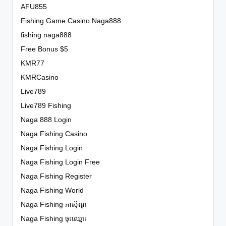
AFU855
Fishing Game Casino Naga888
fishing naga888
Free Bonus $5
KMR77
KMRCasino
Live789
Live789 Fishing
Naga 888 Login
Naga Fishing Casino
Naga Fishing Login
Naga Fishing Login Free
Naga Fishing Register
Naga Fishing World
Naga Fishing កាស៊ីណូ
Naga Fishing ចុះឈ្មោះ