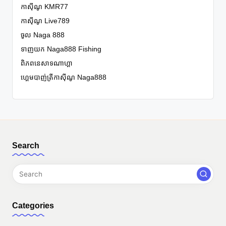
កាស៊ីណូ KMR77
កាស៊ីណូ Live789
ចូល Naga 888
ទាញយក Naga888 Fishing
ពិភពនេសាទណាហ្គា
ហ្គេមបាញ់ត្រីកាស៊ីណូ Naga888
Search
Categories