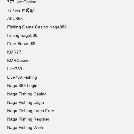
777Live Casino
777live កាស៊ីណូ
AFU855
Fishing Game Casino Naga888
fishing naga888
Free Bonus $5
KMR77
KMRCasino
Live789
Live789 Fishing
Naga 888 Login
Naga Fishing Casino
Naga Fishing Login
Naga Fishing Login Free
Naga Fishing Register
Naga Fishing World